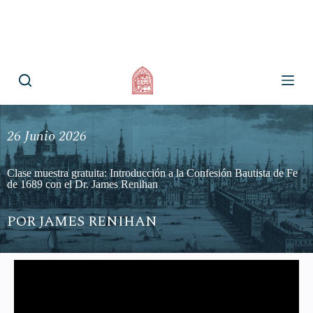
S
Sacra Teología existe con el fin de difundir la sana doctrina en
a
el mundo de habla hispana.
l
t
a
r
a
l
c
o
26 Junio 2026
n
t
e
Clase muestra gratuita: Introducción a la Confesión Bautista de Fe
n
de 1689 con el Dr. James Renihan
i
d
o
POR
JAMES RENIHAN